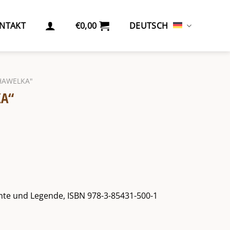
NTAKT
€
0,00
DEUTSCH
HAWELKA"
KA“
hte und Legende, ISBN 978-3-85431-500-1