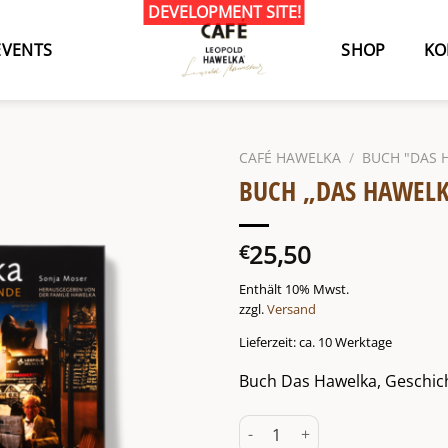
EVENTS
SHOP
KO
CAFÉ HAWELKA
/
BUCH "DAS 
BUCH „DAS HAWEL
25,50
€
Enthält 10% Mwst.
zzgl.
Versand
Lieferzeit: ca. 10 Werktage
Buch Das Hawelka, Geschic
Buch "Das Hawelka" Menge